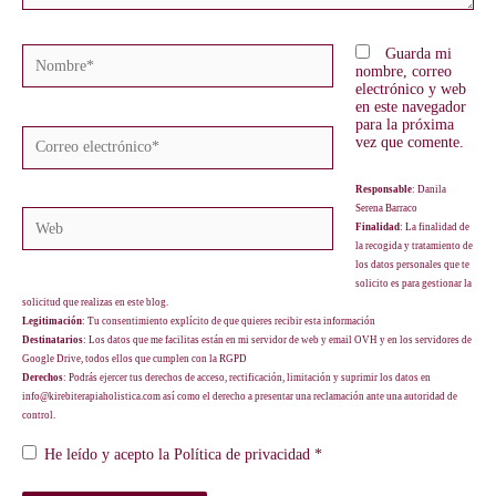
Nombre*
Guarda mi
nombre, correo
electrónico y web
en este navegador
para la próxima
Correo
vez que comente.
electrónico*
Responsable
: Danila
Serena Barraco
Web
Finalidad
: La finalidad de
la recogida y tratamiento de
los datos personales que te
solicito es para gestionar la
solicitud que realizas en este blog.
Legitimación
: Tu consentimiento explícito de que quieres recibir esta información
Destinatarios
: Los datos que me facilitas están en mi servidor de web y email
OVH
y en los servidores de
Google Drive
, todos ellos que cumplen con la RGPD
Derechos
: Podrás ejercer tus derechos de acceso, rectificación, limitación y suprimir los datos en
info@kirebiterapiaholistica.com así como el derecho a presentar una reclamación ante una autoridad de
control.
He leído y acepto la
Política de privacidad
*