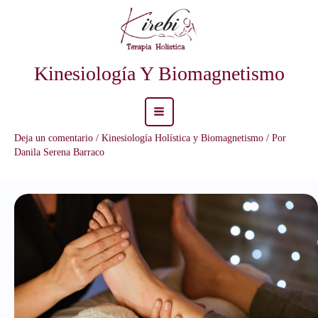
Ir
al
contenido
Kinesiología Y Biomagnetismo
Main
Deja un comentario
/
Kinesiología Holística y Biomagnetismo
/ Por
Menu
Danila Serena Barraco