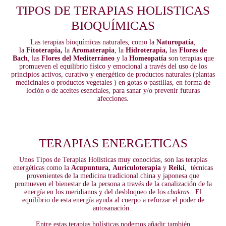
TIPOS DE TERAPIAS HOLISTICAS
BIOQUÍMICAS
Las terapias bioquímicas naturales, como la
Naturopatía
,
la
Fitoterapia,
la
Aromaterapia
, la
Hidroterapia,
las
Flores de
Bach
, las
Flores del Mediterráneo
y la
Homeopatía
son terapias que
promueven el equilibrio físico y emocional a través del uso de los
principios activos, curativo y energético de productos naturales (plantas
medicinales o productos vegetales ) en gotas o pastillas, en forma de
loción o de aceites esenciales, para sanar y/o prevenir futuras
afecciones.
TERAPIAS ENERGETICAS
Unos Tipos de Terapias Holísticas muy conocidas, son las terapias
energéticas como la
Acupuntura,
Auriculoterapia
y
Reiki
, técnicas
provenientes de la medicina tradicional china y japonesa que
promueven el bienestar de la persona a través de la canalización de la
energía en los meridianos y del desbloqueo de los
chakras
. El
equilibrio de esta energía ayuda al cuerpo a reforzar el poder de
autosanación..
Entre estas terapias holísticas podemos añadir también