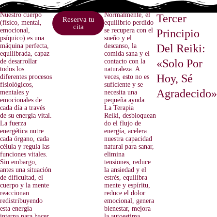
Nuestro cuerpo
Normalmente, el
Tercer
Reserva tu
(físico, mental,
equilibrio perdido
cita
emocional,
se recupera con el
Principio
psíquico) es una
sueño y el
máquina perfecta,
descanso, la
Del Reiki:
equilibrada, capaz
comida sana y el
«Solo Por
de desarrollar
contacto con la
todos los
naturaleza. A
Hoy, Sé
diferentes procesos
veces, esto no es
fisiológicos,
suficiente y se
Agradecido
mentales y
necesita una
emocionales de
pequeña ayuda.
cada día a través
La Terapia
de su energía vital.
Reiki, desbloquean
La fuerza
do el flujo de
energética nutre
energía, acelera
cada órgano, cada
nuestra capacidad
célula y regula las
natural para sanar,
funciones vitales.
elimina
Sin embargo,
tensiones, reduce
antes una situación
la ansiedad y el
de dificultad, el
estrés, equilibra
cuerpo y la mente
mente y espíritu,
reaccionan
reduce el dolor
redistribuyendo
emocional, genera
esta energía
bienestar, mejora
interna para hacer
la autoestima,