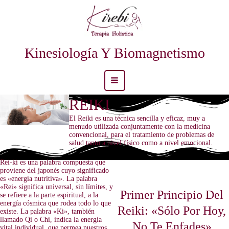
Ir
al
contenido
Kinesiología Y Biomagnetismo
Main
REIKI
Menu
El Reiki es una técnica sencilla y eficaz, muy a
menudo utilizada conjuntamente con la medicina
convencional, para el tratamiento de problemas de
salud tanto a nivel físico como a nivel emocional.
Rei-ki es una palabra compuesta que
proviene del japonés cuyo significado
es «energía nutritiva». La palabra
«Rei» significa universal, sin límites, y
Primer Principio Del
se refiere a la parte espiritual, a la
energía cósmica que rodea todo lo que
Reiki: «Sólo Por Hoy,
existe. La palabra «Ki», también
llamado Qi o Chi, indica la energía
No Te Enfades»
vital individual, que permea nuestros